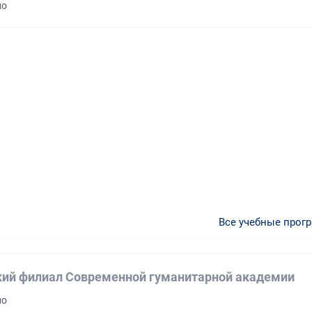
но
Все учебные прог
ий филиал Современной гуманитарной академии
но